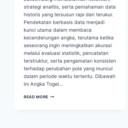
strategi analitis, serta pemahaman data
historis yang tersusun rapi dan terukur.
Pendekatan berbasis data menjadi
kunci utama dalam membaca
kecenderungan angka, terutama ketika
seseorang ingin meningkatkan akurasi
melalui evaluasi statistik, pencatatan
terstruktur, serta pengamatan konsisten
terhadap perubahan pola yang muncul
dalam periode waktu tertentu. Dibawah
ini Angka Togel…
ANALISIS
READ MORE
POLA
PREDIKSI
AKURAT
DI
TOGEL