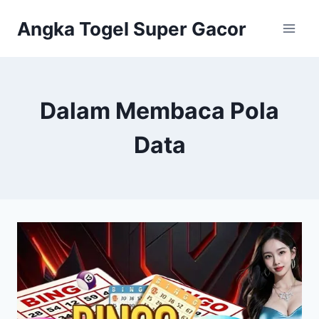
Skip
Angka Togel Super Gacor
to
content
Dalam Membaca Pola
Data