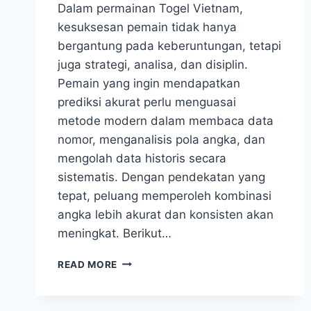
Dalam permainan Togel Vietnam,
kesuksesan pemain tidak hanya
bergantung pada keberuntungan, tetapi
juga strategi, analisa, dan disiplin.
Pemain yang ingin mendapatkan
prediksi akurat perlu menguasai
metode modern dalam membaca data
nomor, menganalisis pola angka, dan
mengolah data historis secara
sistematis. Dengan pendekatan yang
tepat, peluang memperoleh kombinasi
angka lebih akurat dan konsisten akan
meningkat. Berikut…
METODE
READ MORE
MODERN
MEMBACA
DATA