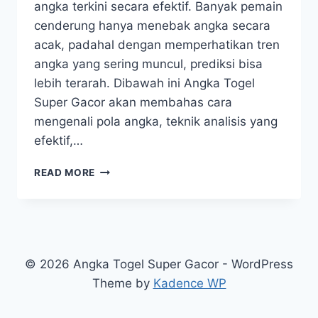
angka terkini secara efektif. Banyak pemain
cenderung hanya menebak angka secara
acak, padahal dengan memperhatikan tren
angka yang sering muncul, prediksi bisa
lebih terarah. Dibawah ini Angka Togel
Super Gacor akan membahas cara
mengenali pola angka, teknik analisis yang
efektif,…
PREDIKSI
READ MORE
ANGKA
MENANG
DARI
POLA
YANG
SERING
© 2026 Angka Togel Super Gacor - WordPress
MUNCUL
Theme by
Kadence WP
TOGEL
NEPAL