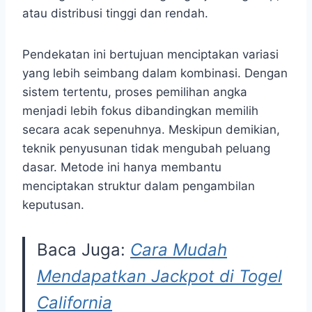
atau distribusi tinggi dan rendah.
Pendekatan ini bertujuan menciptakan variasi
yang lebih seimbang dalam kombinasi. Dengan
sistem tertentu, proses pemilihan angka
menjadi lebih fokus dibandingkan memilih
secara acak sepenuhnya. Meskipun demikian,
teknik penyusunan tidak mengubah peluang
dasar. Metode ini hanya membantu
menciptakan struktur dalam pengambilan
keputusan.
Baca Juga:
Cara Mudah
Mendapatkan Jackpot di Togel
California