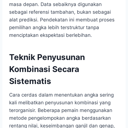
masa depan. Data sebaiknya digunakan
sebagai referensi tambahan, bukan sebagai
alat prediksi. Pendekatan ini membuat proses
pemilihan angka lebih terstruktur tanpa
menciptakan ekspektasi berlebihan.
Teknik Penyusunan
Kombinasi Secara
Sistematis
Cara cerdas dalam menentukan angka sering
kali melibatkan penyusunan kombinasi yang
terorganisir. Beberapa pemain menggunakan
metode pengelompokan angka berdasarkan
rentang nilai, keseimbangan ganjil dan genap,