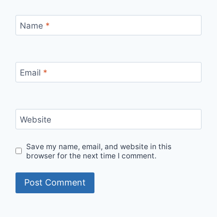
Name
*
Email
*
Website
Save my name, email, and website in this
browser for the next time I comment.