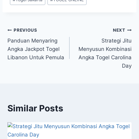
Post
PREVIOUS
NEXT
Panduan Menyaring
Strategi Jitu
navigation
Angka Jackpot Togel
Menyusun Kombinasi
Libanon Untuk Pemula
Angka Togel Carolina
Day
Similar Posts