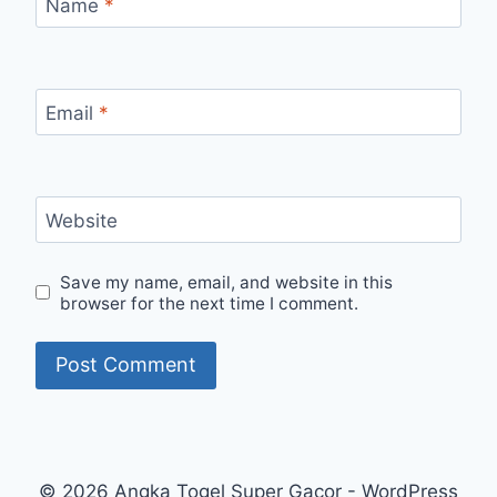
Name
*
Email
*
Website
Save my name, email, and website in this
browser for the next time I comment.
© 2026 Angka Togel Super Gacor - WordPress