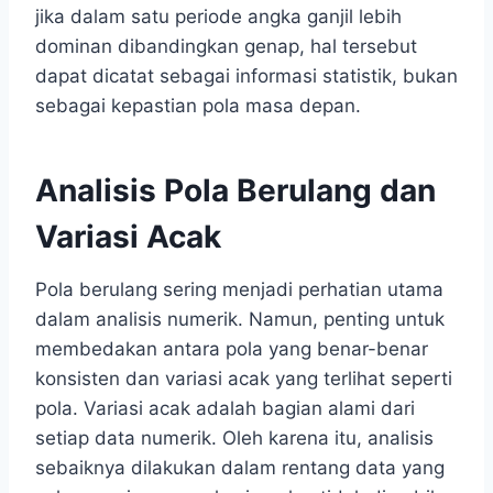
jika dalam satu periode angka ganjil lebih
dominan dibandingkan genap, hal tersebut
dapat dicatat sebagai informasi statistik, bukan
sebagai kepastian pola masa depan.
Analisis Pola Berulang dan
Variasi Acak
Pola berulang sering menjadi perhatian utama
dalam analisis numerik. Namun, penting untuk
membedakan antara pola yang benar-benar
konsisten dan variasi acak yang terlihat seperti
pola. Variasi acak adalah bagian alami dari
setiap data numerik. Oleh karena itu, analisis
sebaiknya dilakukan dalam rentang data yang