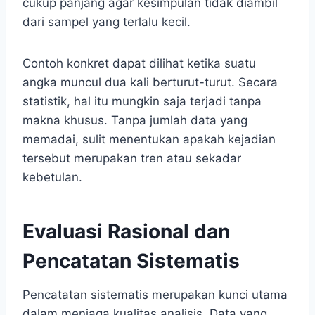
cukup panjang agar kesimpulan tidak diambil
dari sampel yang terlalu kecil.
Contoh konkret dapat dilihat ketika suatu
angka muncul dua kali berturut-turut. Secara
statistik, hal itu mungkin saja terjadi tanpa
makna khusus. Tanpa jumlah data yang
memadai, sulit menentukan apakah kejadian
tersebut merupakan tren atau sekadar
kebetulan.
Evaluasi Rasional dan
Pencatatan Sistematis
Pencatatan sistematis merupakan kunci utama
dalam menjaga kualitas analisis. Data yang