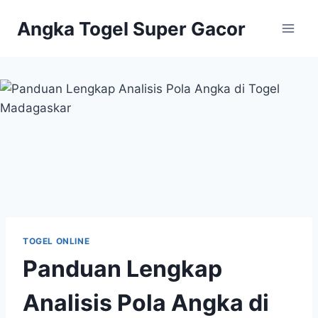
Skip
Angka Togel Super Gacor
to
content
TOGEL ONLINE
Panduan Lengkap
Analisis Pola Angka di