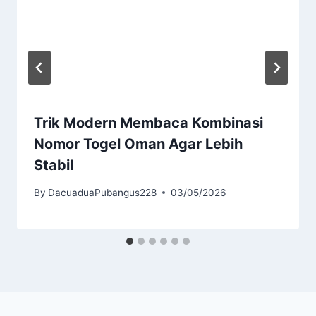
Trik Modern Membaca Kombinasi
Nomor Togel Oman Agar Lebih
Stabil
By
DacuaduaPubangus228
03/05/2026