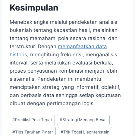
Kesimpulan
Menebak angka melalui pendekatan analisis
bukanlah tentang kepastian hasil, melainkan
tentang memahami pola secara rasional dan
terstruktur. Dengan
memanfaatkan data
historis
, menghitung frekuensi, menganalisis
interval, serta melakukan evaluasi berkala,
proses penyusunan kombinasi menjadi lebih
sistematis. Pendekatan ini membantu
menciptakan strategi yang informatif, objektif,
dan berbasis data sehingga setiap keputusan
dibuat dengan pertimbangan logis.
Post
#
Prediksi Pola Tepat
#
Strategi Menang Besar
Tags:
#
Tips Taruhan Pintar
#
Trik Togel Liechtenstein