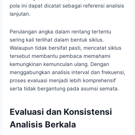
pola ini dapat dicatat sebagai referensi analisis
lanjutan.
Perulangan angka dalam rentang tertentu
sering kali terlihat dalam bentuk siklus.
Walaupun tidak bersifat pasti, mencatat siklus
tersebut membantu pembaca memahami
kemungkinan kemunculan ulang. Dengan
menggabungkan analisis interval dan frekuensi,
proses evaluasi menjadi lebih komprehensif
serta tidak bergantung pada asumsi semata.
Evaluasi dan Konsistensi
Analisis Berkala