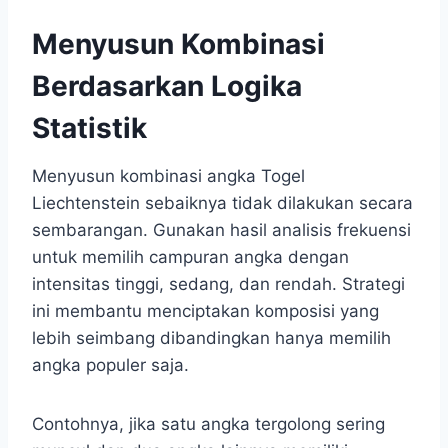
Menyusun Kombinasi
Berdasarkan Logika
Statistik
Menyusun kombinasi angka Togel
Liechtenstein sebaiknya tidak dilakukan secara
sembarangan. Gunakan hasil analisis frekuensi
untuk memilih campuran angka dengan
intensitas tinggi, sedang, dan rendah. Strategi
ini membantu menciptakan komposisi yang
lebih seimbang dibandingkan hanya memilih
angka populer saja.
Contohnya, jika satu angka tergolong sering